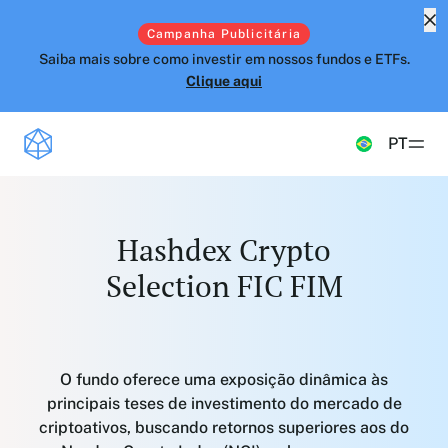
Campanha Publicitária
Saiba mais sobre como investir em nossos fundos e ETFs.
Clique aqui
PT
Produtos
Hashdex Crypto
FUNDOS ATIVOS
Insights e Educação
Selection FIC FIM
Crypto Top Performers
UPDATES E INSIGHTS
Simulador
Crypto Selection
Visão Geral
Hashdex
Long Biased
O fundo oferece uma exposição dinâmica às
Notas do CIO
principais teses de investimento do mercado de
INSTITUCIONAL
FAQ
criptoativos, buscando retornos superiores aos do
Inside the NCI
PREVIDÊNCIA