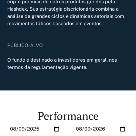
Conheça e compare os produtos de cripto da
cripto por meio de outros produtos geridos pela
Hashdex
Hashdex. Sua estratégia discricionária combina a
análise de grandes ciclos e dinâmicas setoriais com
movimentos táticos baseados em eventos.
PÚBLICO-ALVO
O fundo é destinado a investidores em geral, nos
termos da regulamentação vigente.
Performance