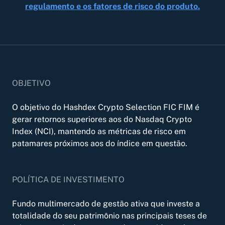
regulamento e os fatores de risco do produto.
Hashdex Bitcoin FIM
Hashdex Ethereum FIM
OBJETIVO
Central de Documentos /document-
O objetivo do Hashdex Crypto Selection FIC FIM é
center
gerar retornos superiores aos do Nasdaq Crypto
Acesse todos os documentos relevantes
Index (NCI), mantendo as métricas de risco em
relacionados às nossas ofertas de produtos.
patamares próximos aos do índice em questão.
POLÍTICA DE INVESTIMENTO
Visão geral dos produtos /products-
Fundo multimercado de gestão ativa que investe a
overview
totalidade do seu patrimônio nas principais teses de