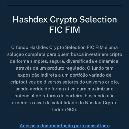
Risk Parity Momentum
FOMO11
Hashdex Crypto Selection
DeFi
DEFI11
FIC FIM
Web3
WEB311
Metaverso
META11
O fundo Hashdex Crypto Selection FIC FIM é uma
solução completa para quem busca investir em cripto
Gold & Bitcoin
GBTC11
de forma simples, segura, diversificada e dinâmica,
através de um produto regulado. O fundo tem
FUNDOS PASSIVOS
exposição indireta a um portfólio variado de
criptoativos de diversos setores do universo cripto,
Hashdex 20 NCI
sendo gerido de forma ativa para maximizar o
potencial de retorno da carteira, buscando não
Hashdex 40 NCI
exceder o nível de volatilidade do Nasdaq Crypto
Index (NCI).
Hashdex 100 NCI
Hashdex DeFi FIM
Acesse a documentação para consultar o