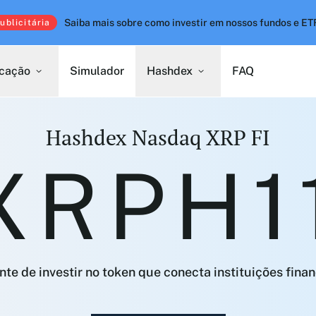
Saiba mais sobre como investir em nossos fundos e ET
blicitária
ucação
Simulador
Hashdex
FAQ
Hashdex Nasdaq XRP FI
XRPH1
nte de investir no token que conecta instituições finan