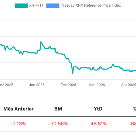
Mês Anterior
6M
YtD
-
0,13%
-
30,56%
-
48,81%
-
6