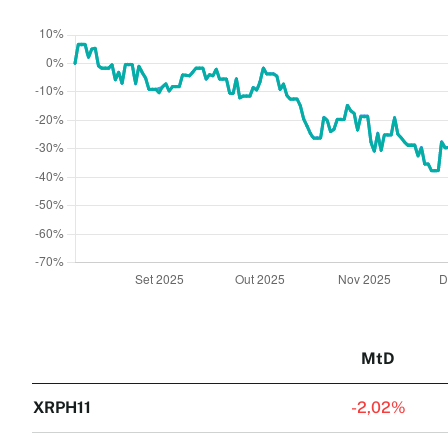
MtD
XRPH11
-
2,02%