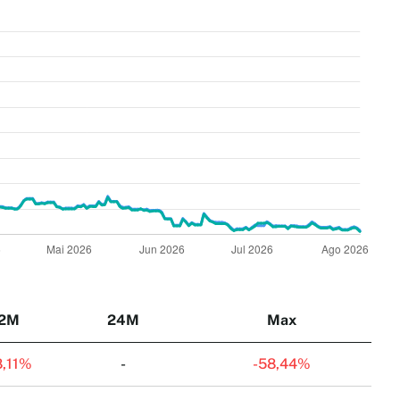
12M
24M
Max
8,11%
-
-
58,44%