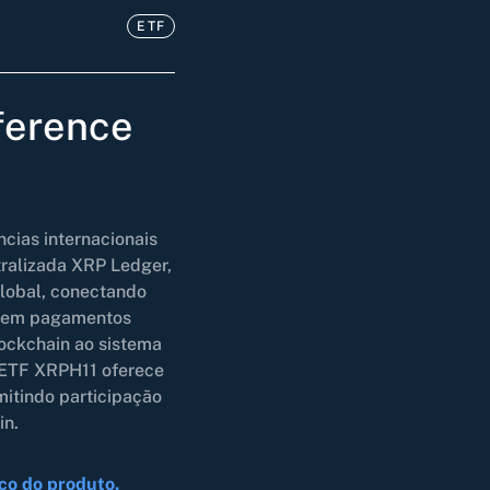
ETF
ference
ncias internacionais
tralizada XRP Ledger,
lobal, conectando
ia em pagamentos
blockchain ao sistema
 ETF XRPH11 oferece
mitindo participação
in.
co do produto.