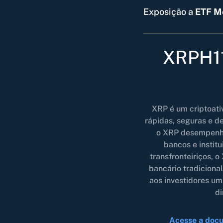
Exposição a
ETF M
XRPH11
XRP é um criptoativ
rápidas, seguras e d
o XRP desempenha
bancos e instit
transfronteiriços, o
bancário tradicion
aos investidores um
di
Acesse a docu