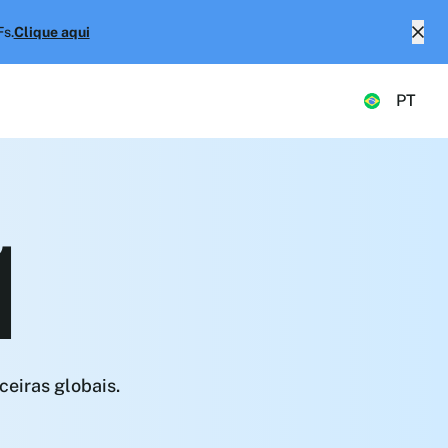
Fs.
Clique aqui
PT
1
ceiras globais.