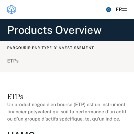
Lire la suite
FR
Products Overview
Produits
ETPS
Analyses et éducation
PARCOURIR PAR TYPE D'INVESTISSEMENT
Hashdex Nasdaq CME Crypto Index ETP
MISES À JOUR ET ANALYSES
Simulateur
ETPs
Hashdex Crypto Momentum Factor ETP
Aperçu
Hashdex
Notes du CIO
INSTITUTIONNEL
FAQ
ETPs
Inside the NCI
Centre de documents /document-
À propos
Un produit négocié en bourse (ETP) est un instrument
Guides - Rapports
center
financier polyvalent qui suit la performance d'un actif
Notre partenariat avec Nasdaq
ou d'un groupe d'actifs spécifique, tel qu'un indice.
Accédez a tous les documents relatifs à notre
Articles
offre de produit.
Dans la presse