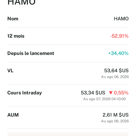
HAMO
Communiqués de Hashdex
Contact
Nom
HAMO
Vue d'ensemble des produits
12 mois
-
52,91%
/products-overview
S'abonner à nos newsletter
Découvrez notre offre ETP.
/subscription
Depuis le lancement
+
34,40%
Le meilleur de nos connaissances, sélectionné
par nos experts.
VL
53,64 $US
Au ago 06, 2026
Cours Intraday
53,34 $US
0,55%
Au ago 07, 2026 04:10:00
AUM
2,61 M $US
Au ago 06, 2026